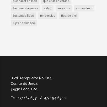
que hacer en léon
qué usar en verano
Recomendaciones
salud
servicios
somos leed
Sustentabilidad
tendencias
tipo de piel
Tips de cuidado
Blvd. Aeropuerto No. 104,
Cerrito de Jerez,
37530 León, Gto.
.
Tel.
477 167 6531 / 477 194 6300