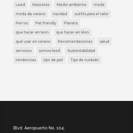
Leed
Mascotas
Medio ambiente
moda
moda de verano
navidad
outfits para el calor
Perros
Pet friendly
Planeta
que hacer en leon
que hacer en léon
qué usar en verano
Recomendaciones
salud
servicios
somos leed
Sustentabilidad
tendencias
tipo de piel
Tips de cuidado
Blvd. Aeropuerto No. 104,