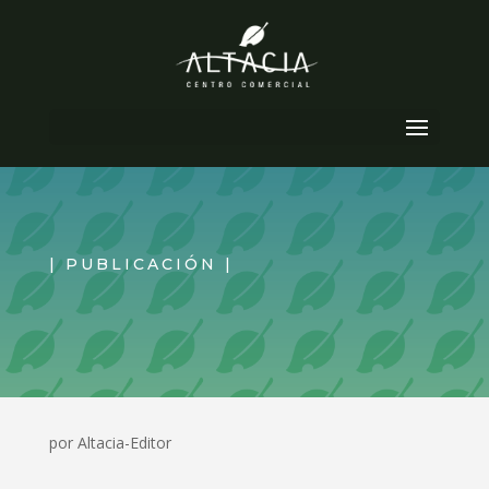
Seleccionar página
| PUBLICACIÓN |
por
Altacia-Editor