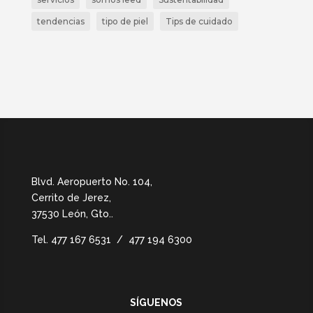
tendencias
tipo de piel
Tips de cuidado
Blvd. Aeropuerto No. 104,
Cerrito de Jerez,
37530 León, Gto.
.
Tel.
477 167 6531 / 477 194 6300
SÍGUENOS