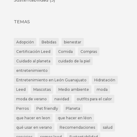
TEMAS
Adopción
Bebidas
bienestar
Certificación Leed
Comida
Compras
Cuidado al planeta
cuidado de la piel
entretenimiento
Entretenimiento en León Guanajuato
Hidratación
Leed
Mascotas
Medio ambiente
moda
moda de verano
navidad
outfits para el calor
Perros
Pet friendly
Planeta
que hacer en leon
que hacer en léon
qué usar en verano
Recomendaciones
salud
servicios
somos leed
Sustentabilidad