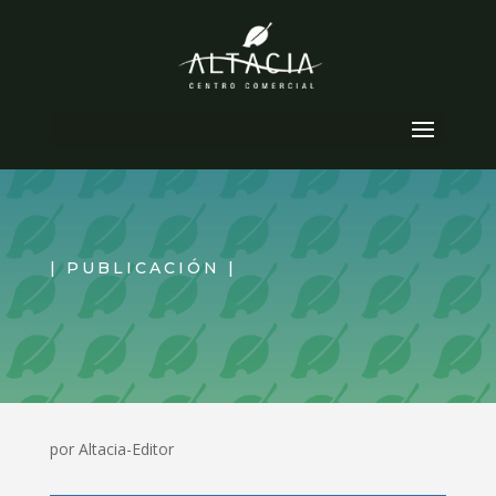
Seleccionar página
| PUBLICACIÓN |
por
Altacia-Editor