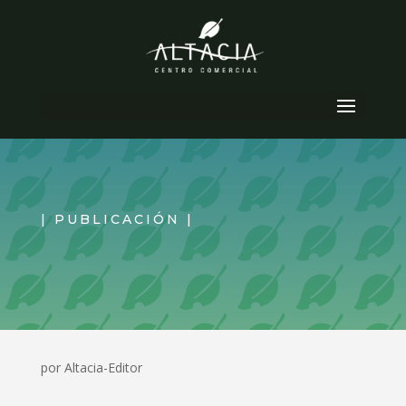
Seleccionar página
| PUBLICACIÓN |
por
Altacia-Editor