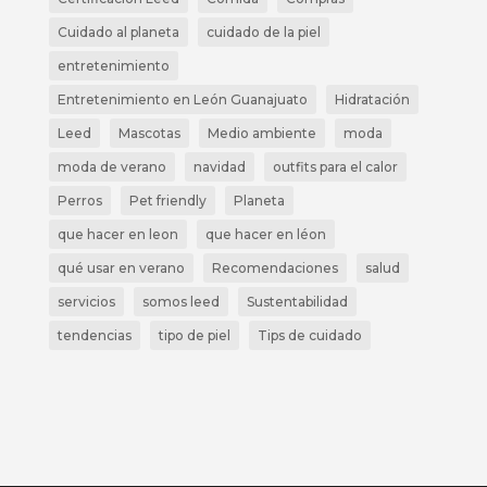
Cuidado al planeta
cuidado de la piel
entretenimiento
Entretenimiento en León Guanajuato
Hidratación
Leed
Mascotas
Medio ambiente
moda
moda de verano
navidad
outfits para el calor
Perros
Pet friendly
Planeta
que hacer en leon
que hacer en léon
qué usar en verano
Recomendaciones
salud
servicios
somos leed
Sustentabilidad
tendencias
tipo de piel
Tips de cuidado