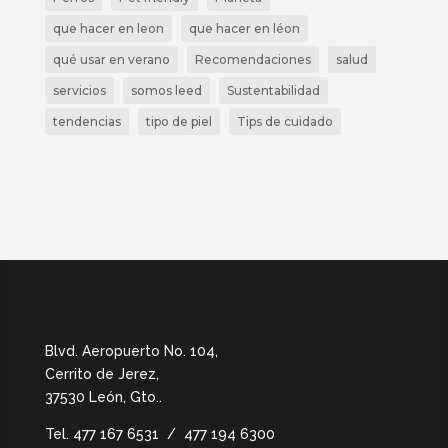
que hacer en leon
que hacer en léon
qué usar en verano
Recomendaciones
salud
servicios
somos leed
Sustentabilidad
tendencias
tipo de piel
Tips de cuidado
Blvd. Aeropuerto No. 104,
Cerrito de Jerez,
37530 León, Gto.
.
Tel.
477 167 6531 / 477 194 6300