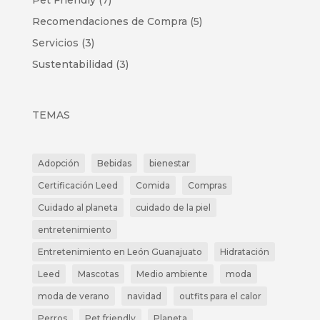
Pet Friendly
(7)
Recomendaciones de Compra
(5)
Servicios
(3)
Sustentabilidad
(3)
TEMAS
Adopción
Bebidas
bienestar
Certificación Leed
Comida
Compras
Cuidado al planeta
cuidado de la piel
entretenimiento
Entretenimiento en León Guanajuato
Hidratación
Leed
Mascotas
Medio ambiente
moda
moda de verano
navidad
outfits para el calor
Perros
Pet friendly
Planeta