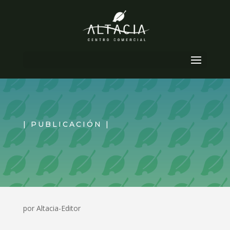
Seleccionar página
| PUBLICACIÓN |
por
Altacia-Editor